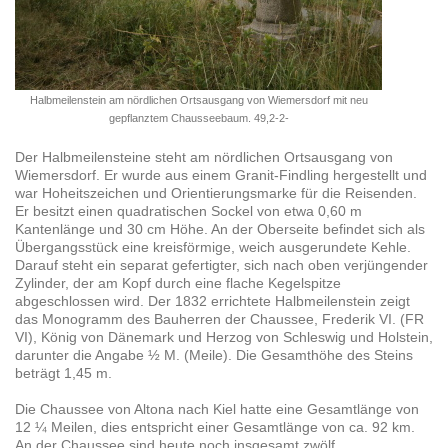
Halbmeilenstein am nördlichen Ortsausgang von Wiemersdorf mit neu
gepflanztem Chausseebaum. 49,2-2-
Der Halbmeilensteine steht am nördlichen Ortsausgang von
Wiemersdorf. Er wurde aus einem Granit-Findling hergestellt und
war Hoheitszeichen und Orientierungsmarke für die Reisenden.
Er besitzt einen quadratischen Sockel von etwa 0,60 m
Kantenlänge und 30 cm Höhe. An der Oberseite befindet sich als
Übergangsstück eine kreisförmige, weich ausgerundete Kehle.
Darauf steht ein separat gefertigter, sich nach oben verjüngender
Zylinder, der am Kopf durch eine flache Kegelspitze
abgeschlossen wird. Der 1832 errichtete Halbmeilenstein zeigt
das Monogramm des Bauherren der Chaussee, Frederik VI. (FR
VI), König von Dänemark und Herzog von Schleswig und Holstein,
darunter die Angabe ½ M. (Meile). Die Gesamthöhe des Steins
beträgt 1,45 m.
Die Chaussee von Altona nach Kiel hatte eine Gesamtlänge von
12 ¼ Meilen, dies entspricht einer Gesamtlänge von ca. 92 km.
An der Chaussee sind heute noch insgesamt zwölf