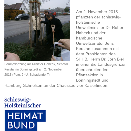
Am 2. November 2015
pflanzten der schleswig-
holsteinische
Umweltminister Dr. Robert
Habeck und der
hamburgische
Umweltsenator Jens
Kerstan zusammen mit
dem Präsidenten des
SHHB, Herrn Dr. Jörn Biel
in einer die Landesgrenzen
Baumpflanzung mit Minister Habeck, Senator
überschreitenden
Kerstan in Bönningstedt am 2. November
Pflanzaktion in
2015 (Foto: J.-U. Schadendorff)
Bönningstedt und
Hamburg-Schnelsen an der Chaussee vier Kaiserlinden.