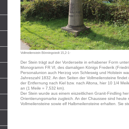
Vollmeilenstein Bönningstedt 15,2-1-
Der Stein trägt auf der Vorderseite in erhabener Form unte
Monogramm FR VI, des damaligen Königs Frederik (Friedric
Personalunion auch Herzog von Schleswig und Holstein war,
Jahreszahl 1832. An den Seiten der Vollmeilensteine findet
der Entfernung nach Kiel bzw. nach Altona, hier 10 1/4 Mei
an (1 Meile = 7,532 km).
Der Stein wurde aus einem eiszeitlichen Granit-Findling he
Orientierungsmarke zugleich. An der Chaussee sind heute 
Vollmeilensteine sowie elf Halbmeilensteine erhalten. Sie 