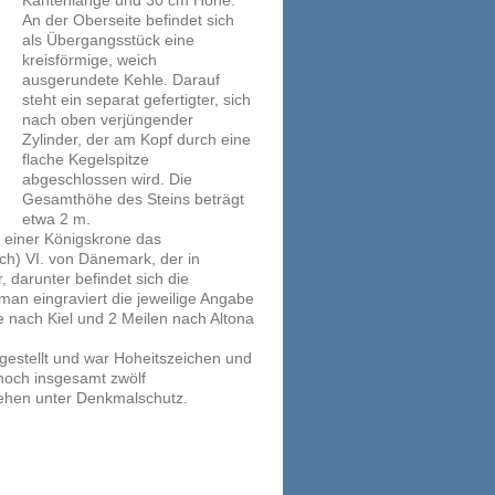
Kantenlänge und 30 cm Höhe.
An der Oberseite befindet sich
als Übergangsstück eine
kreisförmige, weich
ausgerundete Kehle. Darauf
steht ein separat gefertigter, sich
nach oben verjüngender
Zylinder, der am Kopf durch eine
flache Kegelspitze
abgeschlossen wird. Die
Gesamthöhe des Steins beträgt
etwa 2 m.
r einer Königskrone das
h) VI. von Dänemark, der in
 darunter befindet sich die
 man eingraviert die jeweilige Angabe
le nach Kiel und 2 Meilen nach Altona
rgestellt und war Hoheitszeichen und
noch insgesamt zwölf
stehen unter Denkmalschutz.